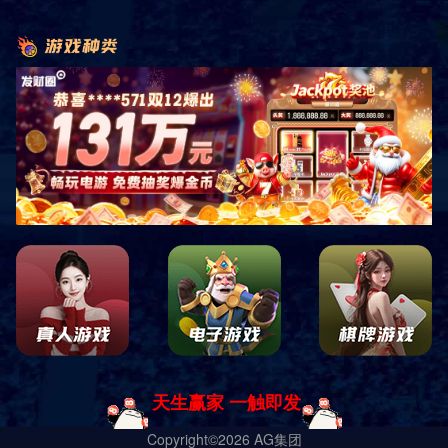
共
0
页
0
条