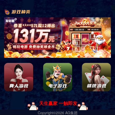
共
0
页
0
条